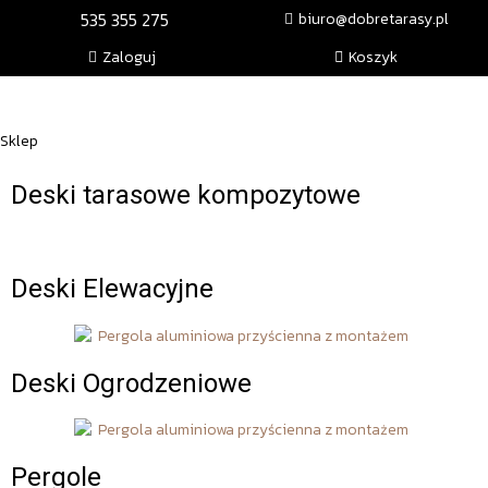
535 355 275
biuro@dobretarasy.pl
Zaloguj
Koszyk
Sklep
Deski tarasowe kompozytowe
Deski Elewacyjne
Deski Ogrodzeniowe
Pergole