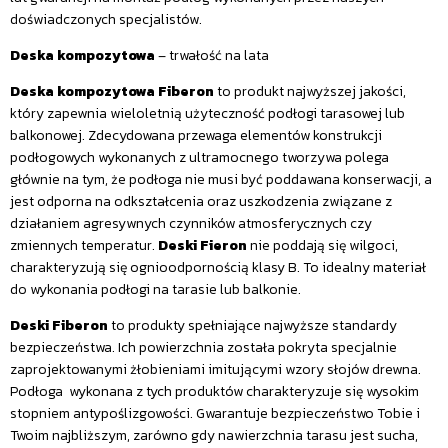
doświadczonych specjalistów.
Deska kompozytowa
– trwałość na lata
Deska kompozytowa Fiberon
to produkt najwyższej jakości,
który zapewnia wieloletnią użyteczność podłogi tarasowej lub
balkonowej. Zdecydowana przewaga elementów konstrukcji
podłogowych wykonanych z ultramocnego tworzywa polega
głównie na tym, że podłoga nie musi być poddawana konserwacji, a
jest odporna na odkształcenia oraz uszkodzenia związane z
działaniem agresywnych czynników atmosferycznych czy
zmiennych temperatur.
Deski Fieron
nie poddają się wilgoci,
charakteryzują się ognioodpornością klasy B. To idealny materiał
do wykonania podłogi na tarasie lub balkonie.
Deski Fiberon
to produkty spełniające najwyższe standardy
bezpieczeństwa. Ich powierzchnia została pokryta specjalnie
zaprojektowanymi żłobieniami imitującymi wzory słojów drewna.
Podłoga wykonana z tych produktów charakteryzuje się wysokim
stopniem antypoślizgowości. Gwarantuje bezpieczeństwo Tobie i
Twoim najbliższym, zarówno gdy nawierzchnia tarasu jest sucha,