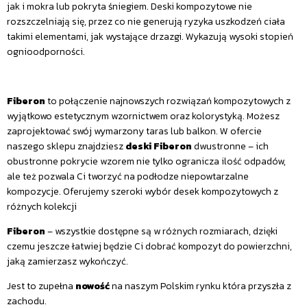
jak i mokra lub pokryta śniegiem. Deski kompozytowe nie
rozszczelniają się, przez co nie generują ryzyka uszkodzeń ciała
takimi elementami, jak wystające drzazgi. Wykazują wysoki stopień
ognioodporności.
Fiberon
to połączenie najnowszych rozwiązań kompozytowych z
wyjątkowo estetycznym wzornictwem oraz kolorystyką. Możesz
zaprojektować swój wymarzony taras lub balkon. W ofercie
naszego sklepu znajdziesz
deski Fiberon
dwustronne – ich
obustronne pokrycie wzorem nie tylko ogranicza ilość odpadów,
ale też pozwala Ci tworzyć na podłodze niepowtarzalne
kompozycje. Oferujemy szeroki wybór desek kompozytowych z
różnych kolekcji
Fiberon
– wszystkie dostępne są w różnych rozmiarach, dzięki
czemu jeszcze łatwiej będzie Ci dobrać kompozyt do powierzchni,
jaką zamierzasz wykończyć.
Jest to zupełna
nowość
na naszym Polskim rynku która przyszła z
zachodu.