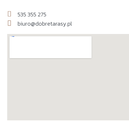
535 355 275
biuro@dobretarasy.pl