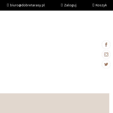
biuro@dobretarasy.pl
Zaloguj
Koszyk