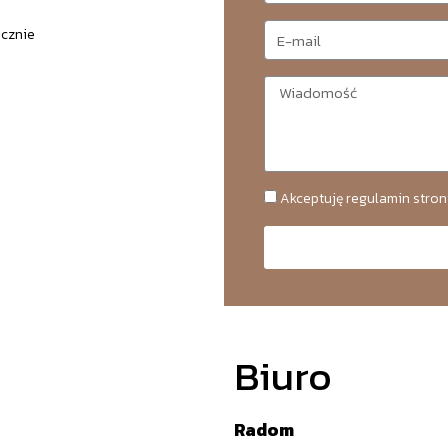
icznie
Akceptuję regulamin stron
Biuro
Radom