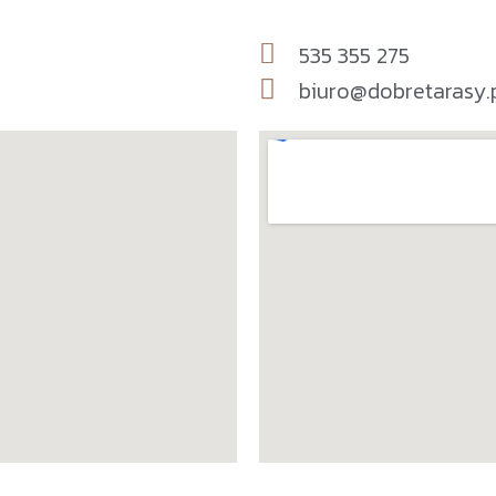
535 355 275
biuro@dobretarasy.