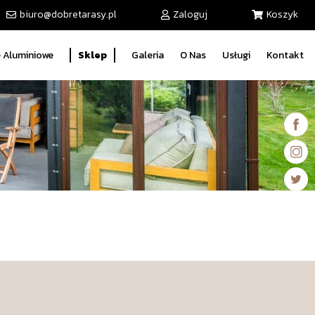
biuro@dobretarasy.pl
Zaloguj
Koszyk
 Aluminiowe
Sklep
Galeria
O Nas
Usługi
Kontakt