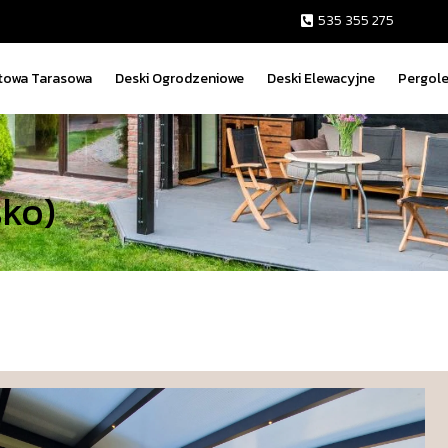
535 355 275
owa Tarasowa
Deski Ogrodzeniowe
Deski Elewacyjne
Pergole
sko)