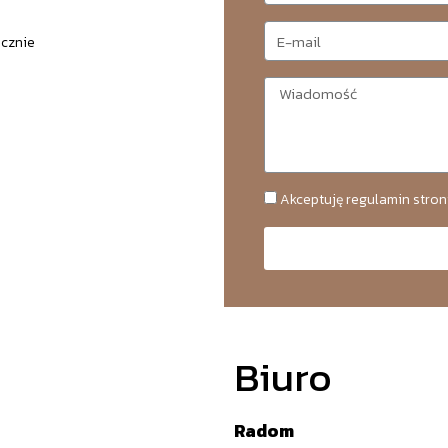
icznie
Akceptuję regulamin stron
Biuro
Radom