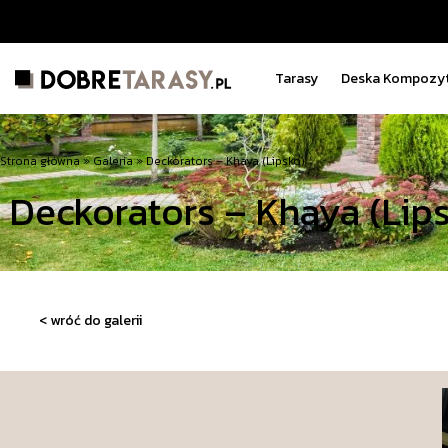
Tarasy
Deska Kompozyt
Strona główna
»
Galeria
»
Deckorators – Khaya (Lipsko)
Deckorators – Khaya (Lip
< wróć do galerii